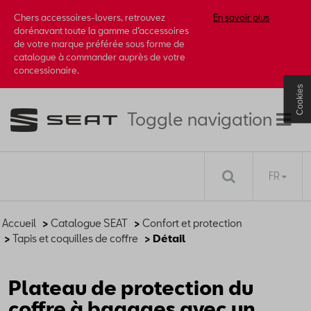
Chers accessoires-lovers, retrouvez
En savoir plus
dorénavant toute la gamme d’accessoires
de votre marque préférée sous forme de
catalogue à commander auprès de votre
concessionaire.
Cookies
Toggle navigation
FR
Accueil
>
Catalogue SEAT
>
Confort et protection
>
Tapis et coquilles de coffre
> Détail
Plateau de protection du
coffre à bagages avec un