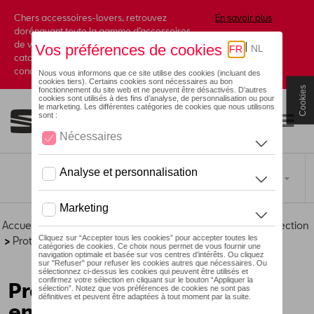
Chers accessoires-lovers, retrouvez
En savoir plus
dorénavant toute la gamme d’accessoires
de votre marque préférée sous forme de
catalogue à commander auprès de votre
concessionaire.
Cookies
Toggle navigation
FR
Accueil
>
Catalogue SEAT
>
Confort et protection
>
Protection
>
Protection de bord de coffre
> Détail
Protège-bagages de coffre
en aluminium