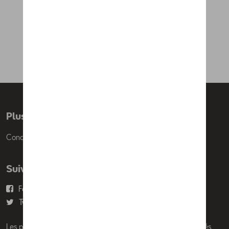
Jantes en alliage 19''
Performance en noir sport et
argent
585,00 €
Plus d'informations
Conditions de vente
Suivez nous
Facebook
Youtube
Twitter
Instagram
Les prix affichés sur le présent site sont des prix recommandés