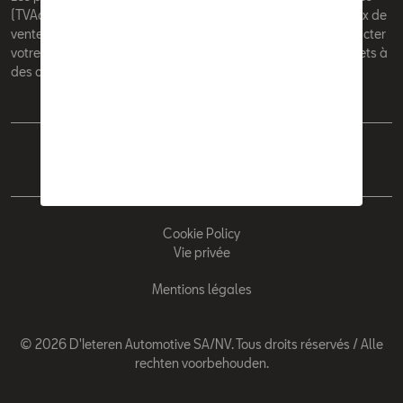
(TVAc), hors éventuels frais de montage. Pour connaitre le prix de
vente actuel et les éventuels frais de montage, veuillez contacter
votre concessionnaire/agent. Les prix recommandés sont sujets à
des changements sans préavis.
Français
Nederlands
Cookie Policy
Vie privée
Mentions légales
© 2026 D'Ieteren Automotive SA/NV. Tous droits réservés / Alle
rechten voorbehouden.