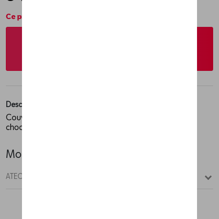
Ce produit n'est actuellement pas de stock
Vérifiez la disponibilité auprès de votre
concessionnaire
Description
Couverture de couleur aluminium façonnée au pare-
chocs arrière pour protéger la zone de chargement.
Modèle(s)
ATECA 2018