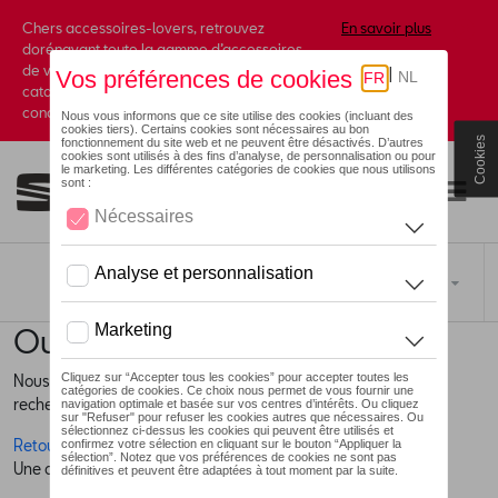
Chers accessoires-lovers, retrouvez
En savoir plus
dorénavant toute la gamme d’accessoires
de votre marque préférée sous forme de
catalogue à commander auprès de votre
concessionaire.
Cookies
Toggle navigation
FR
Oups !
Nous ne pouvons pas trouver la page, l'information que vous
recherchez
Retour à la homepage
Une question ?
Contactez-nous