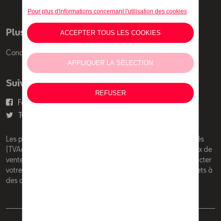
Plus d'informations
Conditions de vente
Suivez nous
Facebook
Youtube
Twitter
Instagram
Les prix affichés sur le présent site sont des prix recommandés
(TVAc), hors éventuels frais de montage. Pour connaitre le prix de
vente actuel et les éventuels frais de montage, veuillez contacter
votre concessionnaire/agent. Les prix recommandés sont sujets à
des changements sans préavis.