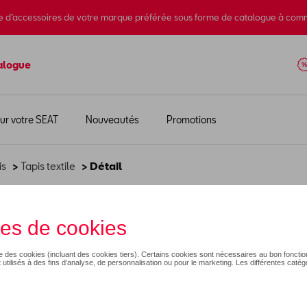
e d’accessoires de votre marque préférée sous forme de catalogue à com
alogue
ur votre SEAT
Nouveautés
Promotions
is
>
Tapis textile
> Détail
)
125,01 €