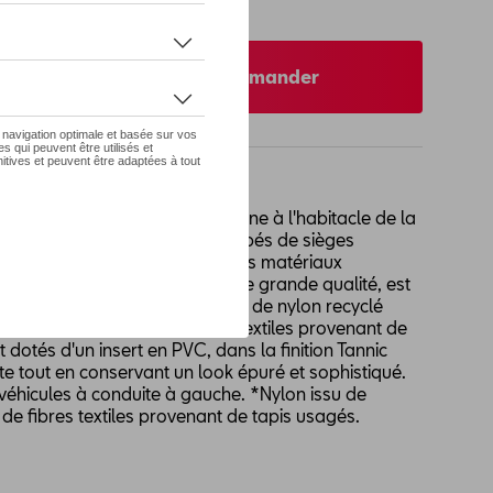
re concessionnaire pour commander
touche élégante et contemporaine à l'habitacle de la
onçus pour les véhicules équipés de sièges
 ces tapis de sol misent sur des matériaux
novateur de CUPRA. Leur tissu, de grande qualité, est
onyl®, composé à 42,99 % de fil de nylon recyclé
 filets de pêche et de fibres textiles provenant de
t dotés d'un insert en PVC, dans la finition Tannic
te tout en conservant un look épuré et sophistiqué.
véhicules à conduite à gauche. *Nylon issu de
 de fibres textiles provenant de tapis usagés.