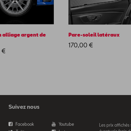
 alliage argent de
Pare-soleil latéraux
170,00 €
 €
Suivez nous
Facebook
Youtube
Les prix affichés