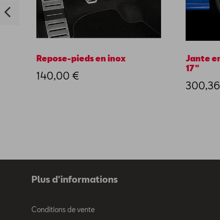
Repose-pieds en inox
Jante en
17"
140,00 €
300,36
Plus d'informations
Conditions de vente