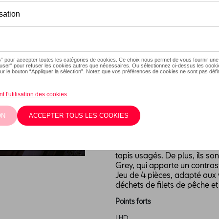
En stock
Contactez vot
Description
La finition Feel apporte une 
CUPRA Raval. Spécialement c
baquets en cuir vegan (N0C),
durables, fidèles à l'esprit 
fabriqué en tufting Black Ec
ECONYL®*, issu de déchets de
tapis usagés. De plus, ils son
Grey, qui apporte un contras
Jeu de 4 pièces, adapté aux 
déchets de filets de pêche et
Points forts
LHD