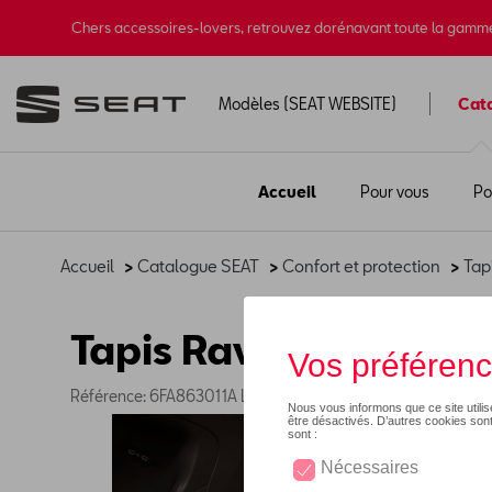
Chers accessoires-lovers, retrouvez dorénavant toute la gamm
Modèles (SEAT WEBSITE)
Cat
Accueil
Pour vous
Po
Accueil
>
Catalogue SEAT
>
Confort et protection
>
Tap
Tapis Raval - Feel (LH
Référence: 6FA863011A LOE