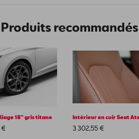
Produits recommandés
liage 18" gris titane
Intérieur en cuir Seat At
 €
3 302,55 €