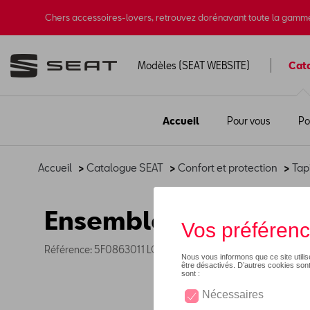
Chers accessoires-lovers, retrouvez dorénavant toute la gamm
Modèles (SEAT WEBSITE)
Cat
Accueil
Pour vous
Po
Accueil
>
Catalogue SEAT
>
Confort et protection
>
Tap
Ensemble de tapis de
Référence: 5F0863011 LOE