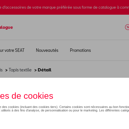
e d’accessoires de votre marque préférée sous forme de catalogue à com
alogue
ur votre SEAT
Nouveautés
Promotions
is
>
Tapis textile
> Détail
 sol SERIES
92,98 €