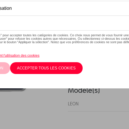
En stock
Contactez vot
Description
Jeu de 4 pièces (2 avant + 2 
partie inférieure antidérapa
ont le système de fixation d
pendant la conduite Cet acce
Modèle(s)
LEON