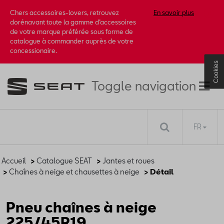
Chers accessoires-lovers, retrouvez
En savoir plus
dorénavant toute la gamme d’accessoires
de votre marque préférée sous forme de
catalogue à commander auprès de votre
concessionaire.
Cookies
Toggle navigation
FR
Accueil
>
Catalogue SEAT
>
Jantes et roues
>
Chaînes à neige et chausettes à neige
> Détail
Pneu chaînes à neige
225/45R19