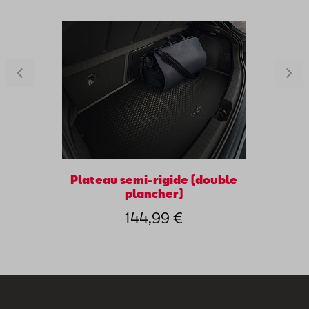
Plateau semi-rigide (double
plancher)
144,99 €