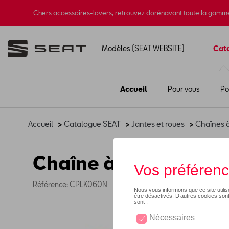
Chers accessoires-lovers, retrouvez dorénavant toute la gamm
Modèles (SEAT WEBSITE)
Cat
Accueil
Pour vous
Po
Accueil
>
Catalogue SEAT
>
Jantes et roues
>
Chaînes à
Chaîne à neige 9mm
Référence: CPLK060N