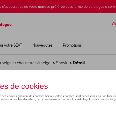
e d’accessoires de votre marque préférée sous forme de catalogue à com
alogue
ur votre SEAT
Nouveautés
Promotions
 neige et chausettes à neige
>
Snovit
> Détail
 60 NEO
65,00 €