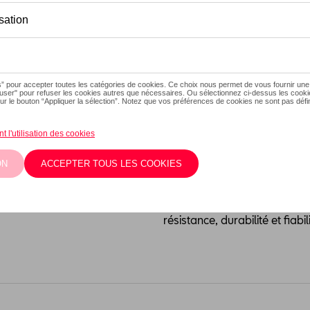
Ce produit n'est actuellement
Vérifiez la dispo
Introduction
Chaîne à neige 9mm 60 NE
Description
Chaîne économique qui garan
météorologiques défavorable
la NEO est le modèle de réfé
résistance, durabilité et fiab