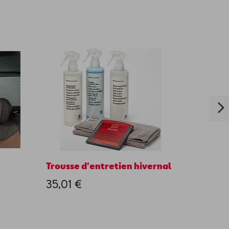
Trousse d'entretien hivernal
Stylo 
caoutc
35,01 €
4,50 