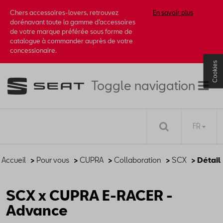
Chers accessoires-lovers, retrouvez
En savoir plus
dorénavant toute la gamme d’accessoires
de votre marque préférée sous forme de
catalogue à commander auprès de votre
concessionaire.
Cookies
Toggle navigation
FR
Accueil
>
Pour vous
>
CUPRA
>
Collaboration
>
SCX
> Détail
SCX x CUPRA E-RACER -
Advance