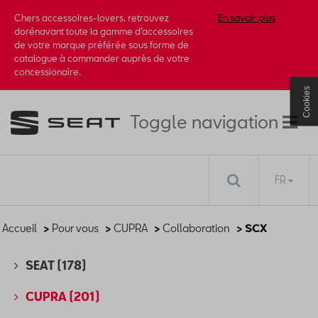
Chers accessoires-lovers, retrouvez
En savoir plus
dorénavant toute la gamme d’accessoires
de votre marque préférée sous forme de
catalogue à commander auprès de votre
concessionaire.
Cookies
Toggle navigation
FR
Accueil
>
Pour vous
>
CUPRA
>
Collaboration
> SCX
SEAT
(178)
CUPRA
(201)