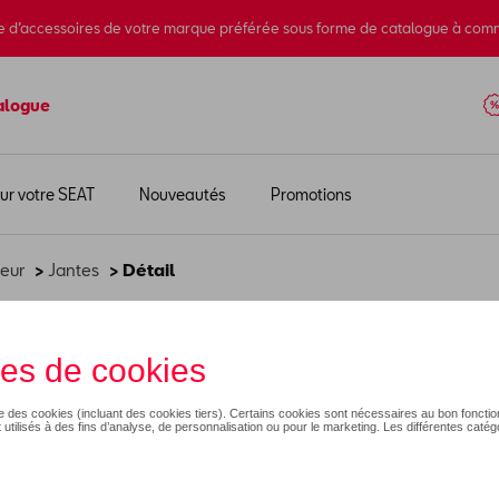
e d’accessoires de votre marque préférée sous forme de catalogue à com
alogue
ur votre SEAT
Nouveautés
Promotions
ieur
>
Jantes
> Détail
 250ml
15,83 €