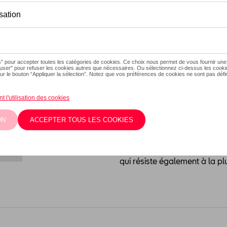
Ce produit n'est actuellement
Vérifiez la dispo
Introduction
Time to shine
Description
Tire Gloss Gel contient des 
ou autres éléments en plasti
devenus bruns. Tire Gloss Ge
qui résiste également à la pl