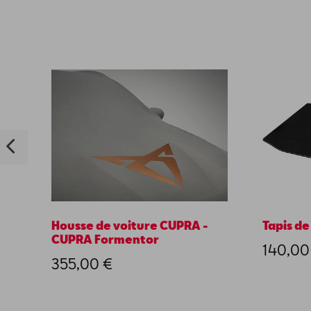
Housse de voiture CUPRA -
Tapis de
CUPRA Formentor
140,00
355,00 €