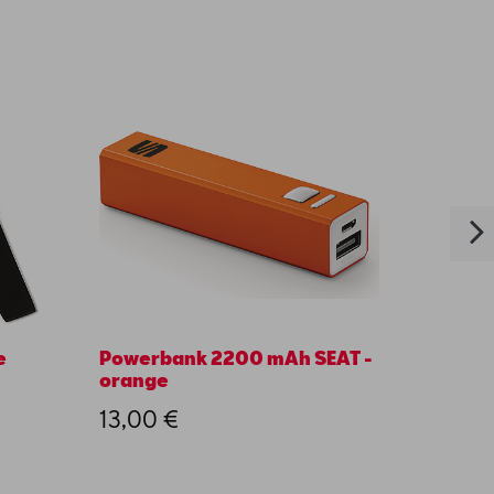
e
Powerbank 2200 mAh SEAT -
T-shir
orange
blanc
13,00 €
20,0