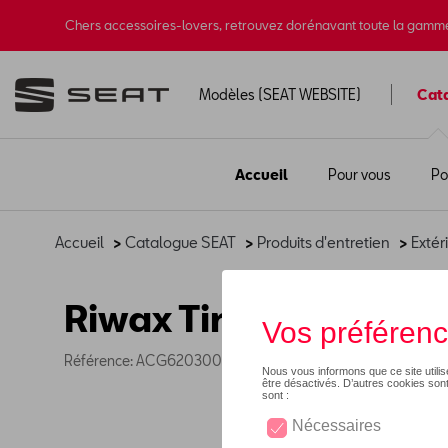
Chers accessoires-lovers, retrouvez dorénavant toute la gamm
Modèles (SEAT WEBSITE)
Cat
Accueil
Pour vous
Po
Accueil
>
Catalogue SEAT
>
Produits d'entretien
>
Extér
Riwax Tire Gloss Gel
Référence: ACG62030061