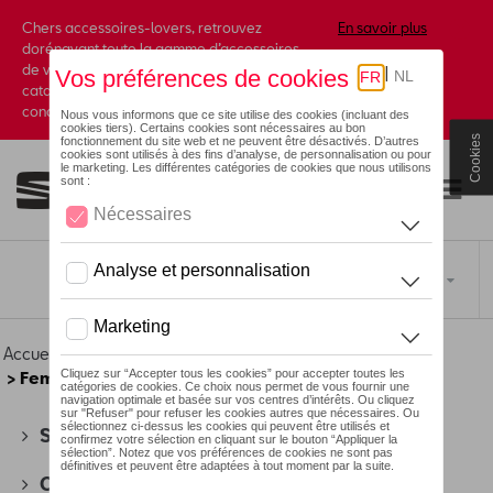
Chers accessoires-lovers, retrouvez
En savoir plus
dorénavant toute la gamme d’accessoires
de votre marque préférée sous forme de
catalogue à commander auprès de votre
concessionaire.
Cookies
Toggle navigation
FR
Accueil
>
Pour vous
>
Lounge Collection
>
Vêtements
> Femmes
SEAT
(178)
CUPRA
(201)