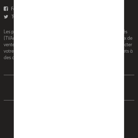
Facebook
Youtube
Twitter
Instagram
Les prix affichés sur le présent site sont des prix recommandés
(TVAc), hors éventuels frais de montage. Pour connaitre le prix de
vente actuel et les éventuels frais de montage, veuillez contacter
votre concessionnaire/agent. Les prix recommandés sont sujets à
des changements sans préavis.
Français
Nederlands
Cookie Policy
Vie privée
Mentions légales