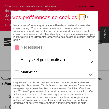
Chers accessoires-lovers, retrouvez
En savoir plus
dorénavant toute la gamme d’accessoires
de votre marque préférée sous forme de
catalogue à commander auprès de votre
concessionaire.
Cookies
Toggle navigation
FR
Accueil
>
Pour vous
>
Volkswagen Collection
>
Accessoires
> Montres
SEAT
(178)
CUPRA
(201)