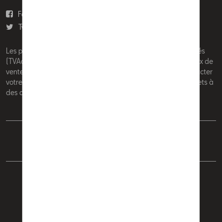
Facebook
Youtube
Twitter
Instagram
Les prix affichés sur le présent site sont des prix recommandés
(TVAc), hors éventuels frais de montage. Pour connaitre le prix de
vente actuel et les éventuels frais de montage, veuillez contacter
votre concessionnaire/agent. Les prix recommandés sont sujets à
des changements sans préavis.
Français
Nederlands
Cookie Policy
Vie privée
Mentions légales