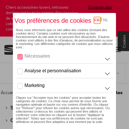
Chers accessoires-lovers, retrouvez
En savoir plus
dorénavant toute la gamme d’accessoires
de votre marque préférée sous forme de
catalogue à commander auprès de votre
concessionaire.
Cookies
Toggle navigation
FR
Accueil
>
Pour vous
>
Textile
>
Hommes
> T-shirts et polos
SEAT
(178)
CUPRA
(201)