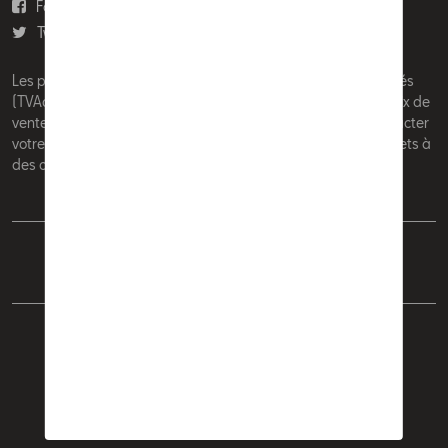
Facebook
Youtube
Twitter
Instagram
Les prix affichés sur le présent site sont des prix recommandés
(TVAc), hors éventuels frais de montage. Pour connaitre le prix de
vente actuel et les éventuels frais de montage, veuillez contacter
votre concessionnaire/agent. Les prix recommandés sont sujets à
des changements sans préavis.
Français
Nederlands
Cookie Policy
Vie privée
Mentions légales