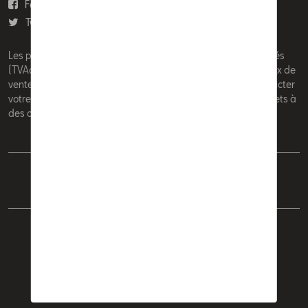
Facebook
Youtube
Twitter
Instagram
Les prix affichés sur le présent site sont des prix recommandés
(TVAc), hors éventuels frais de montage. Pour connaitre le prix de
vente actuel et les éventuels frais de montage, veuillez contacter
votre concessionnaire/agent. Les prix recommandés sont sujets à
des changements sans préavis.
Français
Nederlands
Cookie Policy
Vie privée
Mentions légales