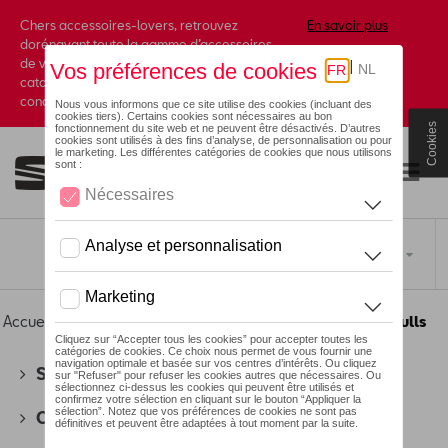
Chers accessoires-lovers, retrouvez
En savoir plus
dorénavant toute la gamme d’accessoires
de votre marque préférée sous forme de
catalogue à commander auprès de votre
concessionaire.
Cookies
Toggle navigation
FR
Accueil
>
Pour vous
>
T-Roc Collection
>
Vêtements
> Pulls
SEAT
(178)
CUPRA
(201)