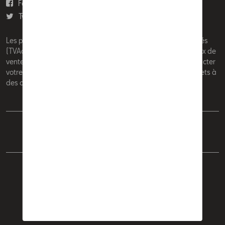
Facebook
Youtube
Twitter
Instagram
Les prix affichés sur le présent site sont des prix recommandés
(TVAc), hors éventuels frais de montage. Pour connaitre le prix de
vente actuel et les éventuels frais de montage, veuillez contacter
votre concessionnaire/agent. Les prix recommandés sont sujets à
des changements sans préavis.
Français
Nederlands
Cookie Policy
Vie privée
Mentions légales