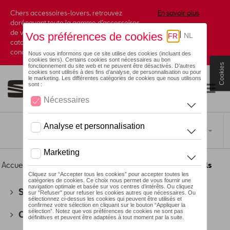
Chers accessoires-lovers, retrouvez
En savoir plus
dorénavant toute la gamme d’accessoires
de votre marque préférée sous forme de
catalogue à commander auprès de votre
concessionaire.
Cookies
Toggle navigation
FR
Accueil
>
Pour vous
>
Textile
>
Enfants
> Sweats et pulls
SEAT
(178)
CUPRA
(201)