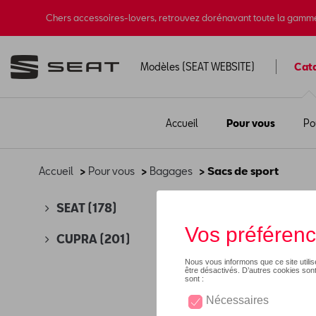
Chers accessoires-lovers, retrouvez dorénavant toute la gamm
Modèles (SEAT WEBSITE)
Cat
Accueil
Pour vous
Po
Accueil
>
Pour vous
>
Bagages
> Sacs de sport
Sac
SEAT
(178)
CUPRA
(201)