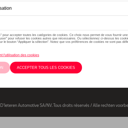
Suivez nous
Facebook
Youtube
Les prix affichés
éventuels frais d
Twitter
Instagram
éventuels frais 
Les prix recomm
'Ieteren Automotive SA/NV. Tous droits réservés / Alle rechten voor