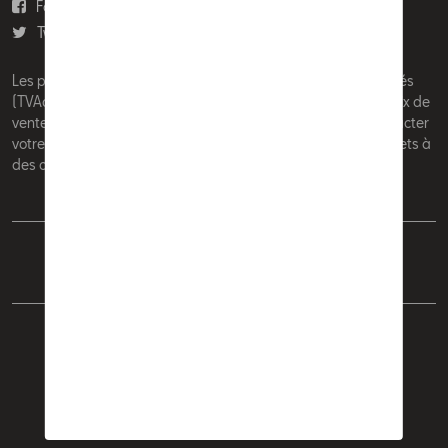
Facebook
Youtube
Twitter
Instagram
Les prix affichés sur le présent site sont des prix recommandés
(TVAc), hors éventuels frais de montage. Pour connaitre le prix de
vente actuel et les éventuels frais de montage, veuillez contacter
votre concessionnaire/agent. Les prix recommandés sont sujets à
des changements sans préavis.
Français
Nederlands
Cookie Policy
Vie privée
Mentions légales