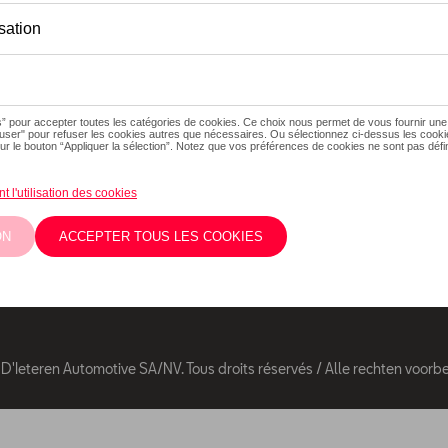
Suivez nous
Facebook
Youtube
Les prix affichés
éventuels frais d
Twitter
Instagram
éventuels frais 
Les prix recomm
'Ieteren Automotive SA/NV. Tous droits réservés / Alle rechten voor