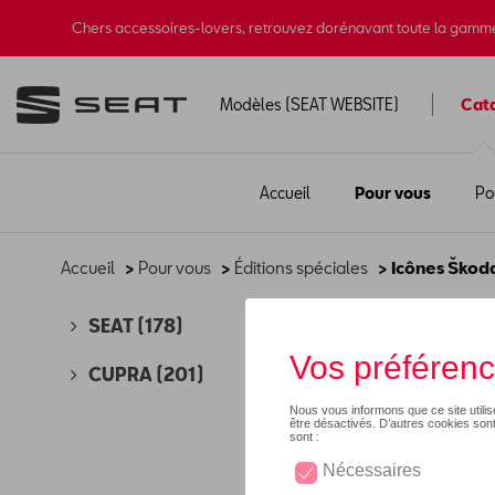
Chers accessoires-lovers, retrouvez dorénavant toute la gamm
Modèles (SEAT WEBSITE)
Cat
Accueil
Pour vous
Po
Accueil
>
Pour vous
>
Éditions spéciales
> Icônes Škod
Icô
SEAT
(178)
CUPRA
(201)