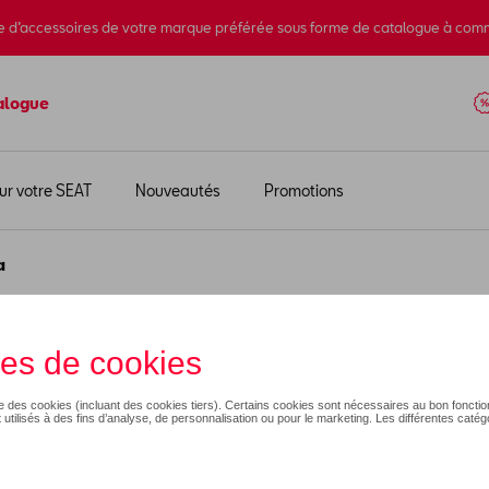
e d’accessoires de votre marque préférée sous forme de catalogue à com
alogue
ur votre SEAT
Nouveautés
Promotions
a
nes Škoda