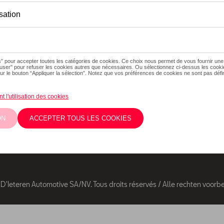
Suivez nous
Facebook
Youtube
Les prix affichés
éventuels frais d
Twitter
Instagram
éventuels frais 
Les prix recomm
'Ieteren Automotive SA/NV. Tous droits réservés / Alle rechten voor