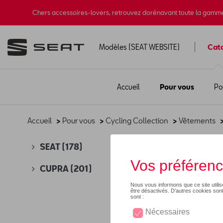
Chers accessoires-lovers, retrouvez dorénavant toute la gamm
Modèles (SEAT WEBSITE)
Cat
Accueil
Pour vous
Po
Accueil
>
Pour vous
>
Cycling Collection
>
Vêtements
Ho
SEAT
(178)
CUPRA
(201)