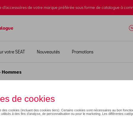
e d’accessoires de votre marque préférée sous forme de catalogue à com
alogue
ur votre SEAT
Nouveautés
Promotions
> Hommes
mmes