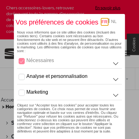
Chers accessoires-lovers, retrouvez
En savoir plus
dorénavant toute la gamme d’accessoires
de votre marque préférée sous forme de
catalogue à commander auprès de votre
concessionaire.
Cookies
Toggle navigation
FR
Accueil
>
Pour vous
>
Audi Sport Collection
>
Vêtements
> Hommes
SEAT
(178)
CUPRA
(201)