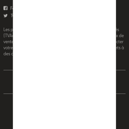
Facebook
Youtube
Twitter
Instagram
Les prix affichés sur le présent site sont des prix recommandés
(TVAc), hors éventuels frais de montage. Pour connaitre le prix de
vente actuel et les éventuels frais de montage, veuillez contacter
votre concessionnaire/agent. Les prix recommandés sont sujets à
des changements sans préavis.
Français
Nederlands
Cookie Policy
Vie privée
Mentions légales