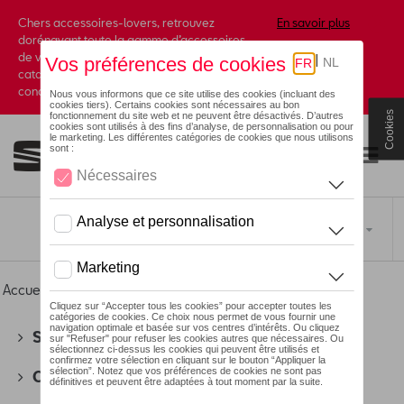
Chers accessoires-lovers, retrouvez
En savoir plus
dorénavant toute la gamme d’accessoires
de votre marque préférée sous forme de
catalogue à commander auprès de votre
concessionaire.
Cookies
Toggle navigation
FR
Accueil
>
Pour vous
>
Lunettes de soleil
> Hommes
SEAT
(178)
CUPRA
(201)