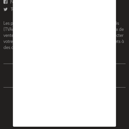
Facebook
Youtube
Twitter
Instagram
Les prix affichés sur le présent site sont des prix recommandés
(TVAc), hors éventuels frais de montage. Pour connaitre le prix de
vente actuel et les éventuels frais de montage, veuillez contacter
votre concessionnaire/agent. Les prix recommandés sont sujets à
des changements sans préavis.
Français
Nederlands
Cookie Policy
Vie privée
Mentions légales