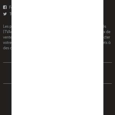
Facebook
Youtube
Twitter
Instagram
Les prix affichés sur le présent site sont des prix recommandés
(TVAc), hors éventuels frais de montage. Pour connaitre le prix de
vente actuel et les éventuels frais de montage, veuillez contacter
votre concessionnaire/agent. Les prix recommandés sont sujets à
des changements sans préavis.
Français
Nederlands
Cookie Policy
Vie privée
Mentions légales