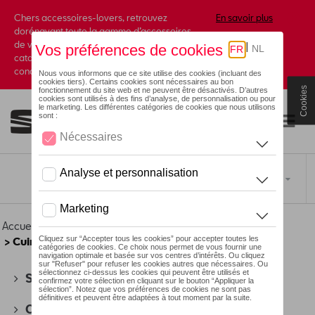
Chers accessoires-lovers, retrouvez
En savoir plus
dorénavant toute la gamme d’accessoires
de votre marque préférée sous forme de
catalogue à commander auprès de votre
concessionaire.
Cookies
Toggle navigation
FR
Accueil
>
Pour vous
>
Business Collection
>
Accessoires
> Cuir
SEAT
(178)
CUPRA
(201)