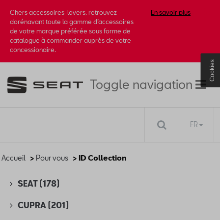
Chers accessoires-lovers, retrouvez
En savoir plus
dorénavant toute la gamme d’accessoires
de votre marque préférée sous forme de
catalogue à commander auprès de votre
concessionaire.
Cookies
Toggle navigation
FR
Accueil
>
Pour vous
> ID Collection
SEAT
(178)
CUPRA
(201)