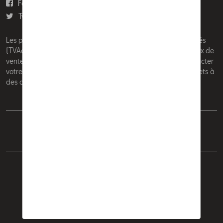
Facebook
Youtube
Twitter
Instagram
Les prix affichés sur le présent site sont des prix recommandés
(TVAc), hors éventuels frais de montage. Pour connaitre le prix de
vente actuel et les éventuels frais de montage, veuillez contacter
votre concessionnaire/agent. Les prix recommandés sont sujets à
des changements sans préavis.
Français
Nederlands
Cookie Policy
Vie privée
Mentions légales