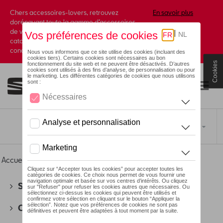
Chers accessoires-lovers, retrouvez
En savoir plus
dorénavant toute la gamme d’accessoires
de votre marque préférée sous forme de
catalogue à commander auprès de votre
concessionaire.
Cookies
Toggle navigation
FR
Accueil
>
Pour vous
>
T-Roc Collection
> Vêtements
SEAT
(178)
CUPRA
(201)