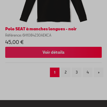
Polo SEAT à manches longues - noir
Référence: 6H1084230AEKCA
45,00 €
Voir détails
1
2
3
4
»