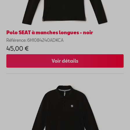
Polo SEAT à manches longues - noir
Référence: 6H1084240ADKCA
45,00 €
Voir détails