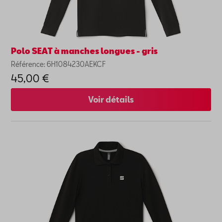
Polo SEAT à manches longues - gris
Référence: 6H1084230AEKCF
45,00 €
Voir détails