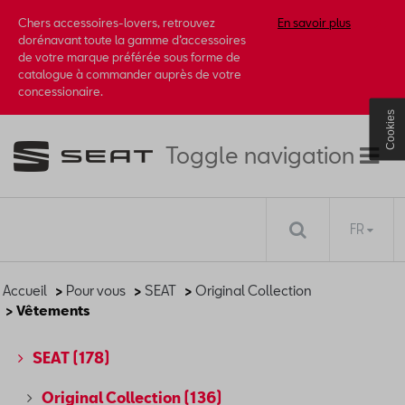
Chers accessoires-lovers, retrouvez
En savoir plus
dorénavant toute la gamme d’accessoires
de votre marque préférée sous forme de
catalogue à commander auprès de votre
concessionaire.
Cookies
Toggle navigation
FR
Accueil
>
Pour vous
>
SEAT
>
Original Collection
> Vêtements
SEAT
(178)
Original Collection
(136)