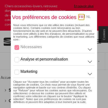
Chers accessoires-lovers, retrouvez
En savoir plus
dorénavant toute la gamme d’accessoires
de votre marque préférée sous forme de
catalogue à commander auprès de votre
concessionaire.
Cookies
Toggle navigation
FR
Accueil
>
Pour vous
>
Dernière chance
> Vêtements
SEAT
(178)
CUPRA
(201)