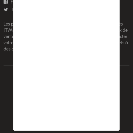
Facebook
Youtube
Twitter
Instagram
Les prix affichés sur le présent site sont des prix recommandés
(TVAc), hors éventuels frais de montage. Pour connaitre le prix de
vente actuel et les éventuels frais de montage, veuillez contacter
votre concessionnaire/agent. Les prix recommandés sont sujets à
des changements sans préavis.
Français
Nederlands
Cookie Policy
Vie privée
Mentions légales