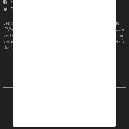
Facebook
Youtube
Twitter
Instagram
Les prix affichés sur le présent site sont des prix recommandés
(TVAc), hors éventuels frais de montage. Pour connaitre le prix de
vente actuel et les éventuels frais de montage, veuillez contacter
votre concessionnaire/agent. Les prix recommandés sont sujets à
des changements sans préavis.
Français
Nederlands
Cookie Policy
Vie privée
Mentions légales