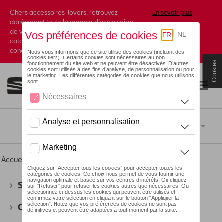
Chers accessoires-lovers, retrouvez
En savoir plus
dorénavant toute la gamme d’accessoires
de votre marque préférée sous forme de
catalogue à commander auprès de votre
concessionaire.
Cookies
Toggle navigation
FR
Accueil
>
Pour vous
>
Cycling Collection
> Vélos
SEAT
(178)
CUPRA
(201)