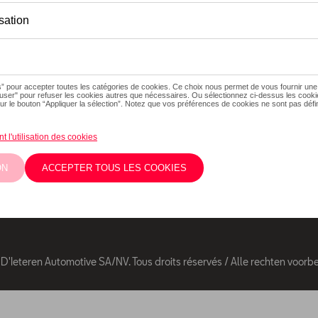
Suivez nous
Facebook
Youtube
Les prix affichés
éventuels frais d
Twitter
Instagram
éventuels frais 
Les prix recomm
'Ieteren Automotive SA/NV. Tous droits réservés / Alle rechten voor