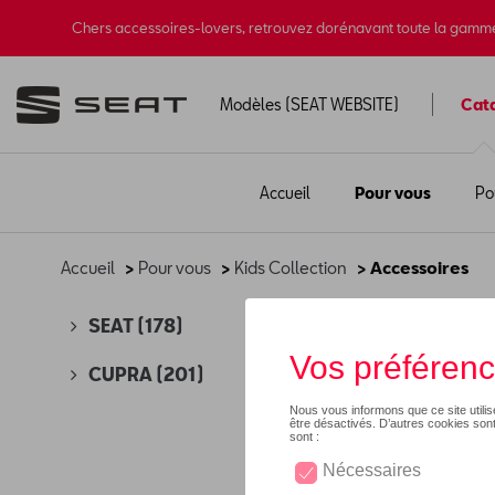
Chers accessoires-lovers, retrouvez dorénavant toute la gamm
Modèles (SEAT WEBSITE)
Cat
Accueil
Pour vous
Po
Accueil
>
Pour vous
>
Kids Collection
> Accessoires
Acc
SEAT
(178)
CUPRA
(201)