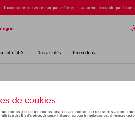
e d’accessoires de votre marque préférée sous forme de catalogue à com
alogue
ur votre SEAT
Nouveautés
Promotions
essoires