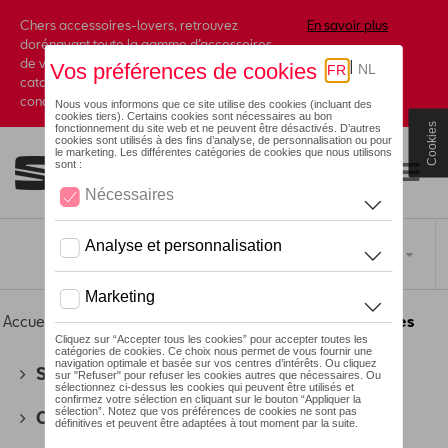
Chers accessoires-lovers, retrouvez
En savoir plus
dorénavant toute la gamme d’accessoires
de votre marque préférée sous forme de
catalogue à commander auprès de votre
concessionaire.
Cookies
Toggle navigation
FR
Accueil
>
Pour vous
>
Audi Sport Collection
> Accessoires
SEAT
(178)
CUPRA
(201)