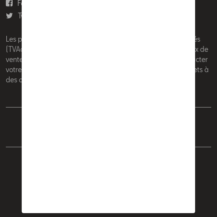
Facebook
Youtube
Twitter
Instagram
Les prix affichés sur le présent site sont des prix recommandés
(TVAc), hors éventuels frais de montage. Pour connaitre le prix de
vente actuel et les éventuels frais de montage, veuillez contacter
votre concessionnaire/agent. Les prix recommandés sont sujets à
des changements sans préavis.
Français
Nederlands
Cookie Policy
Vie privée
Mentions légales