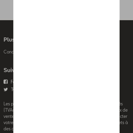
Plus d'informations
Conditions de vente
Suivez nous
Facebook
Youtube
Twitter
Instagram
Les prix affichés sur le présent site sont des prix recommandés
(TVAc), hors éventuels frais de montage. Pour connaitre le prix de
vente actuel et les éventuels frais de montage, veuillez contacter
votre concessionnaire/agent. Les prix recommandés sont sujets à
des changements sans préavis.