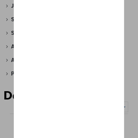
Jantes et roues
(118)
Securité
(18)
Sport et design
(44)
Accessoires divers
(6)
Accessoires pour véhicules électriques
(4)
Produits d'atelier
(2)
Dames
Nombre d'éléments affichés :