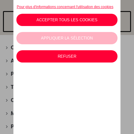
Choisissez un modèle
Camping
(2)
Accessoires d'hiver
(4)
Packs
(30)
Transport
(88)
Confort et protection
(280)
Multimédia
(27)
Produits d'entretien
(51)