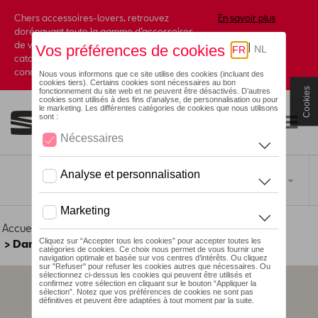
Chers accessoires-lovers, retrouvez
En savoir plus
dorénavant toute la gamme d’accessoires
de votre marque préférée sous forme de
catalogue à commander auprès de votre
concessionaire.
Cookies
Toggle navigation
FR
Accueil
>
Pour votre SEAT
>
Lifestyle
>
Lunettes de soleil
> Dames
Aucun modèle sélectionné (Tout afficher)