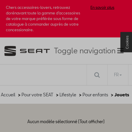
Chers accessoires-lovers, retrouvez
En savoir plus
dorénavant toute la gamme d’accessoires
de votre marque préférée sous forme de
catalogue à commander auprès de votre
concessionaire.
Cookies
Toggle navigation
FR
Accueil
>
Pour votre SEAT
>
Lifestyle
>
Pour enfants
> Jouets
Aucun modèle sélectionné (Tout afficher)