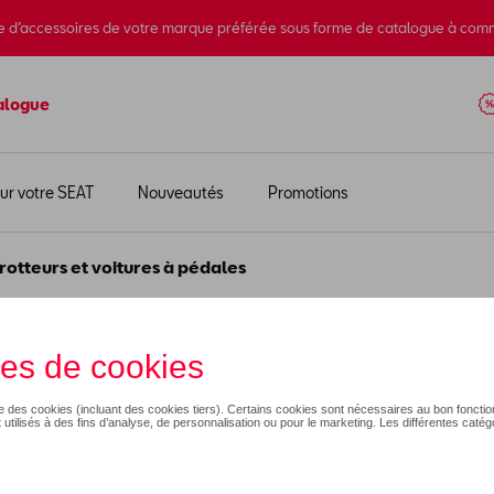
e d’accessoires de votre marque préférée sous forme de catalogue à com
alogue
ur votre SEAT
Nouveautés
Promotions
rotteurs et voitures à pédales
teurs et voitures à pédal