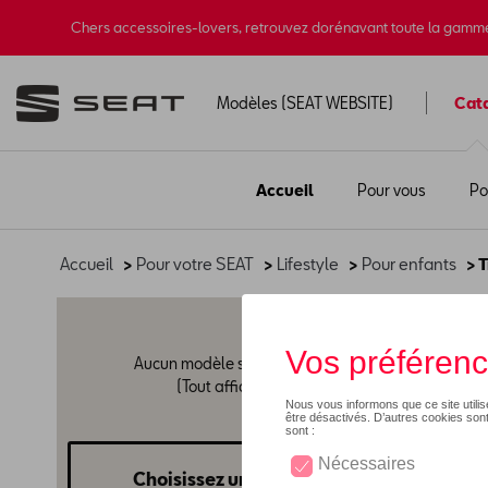
Chers accessoires-lovers, retrouvez dorénavant toute la gamm
Modèles (SEAT WEBSITE)
Cat
Accueil
Pour vous
Po
Accueil
>
Pour votre SEAT
>
Lifestyle
>
Pour enfants
> T
Trot
Aucun modèle sélectionné
(Tout afficher)
Choisissez un modèle