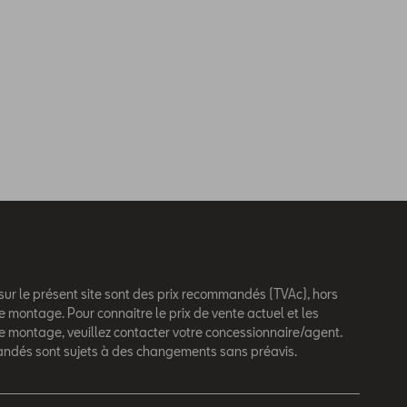
 sur le présent site sont des prix recommandés (TVAc), hors
e montage. Pour connaitre le prix de vente actuel et les
de montage, veuillez contacter votre concessionnaire/agent.
andés sont sujets à des changements sans préavis.