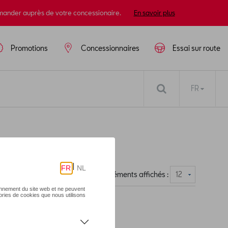
mander auprès de votre concessionaire.
En savoir plus
Promotions
Concessionnaires
Essai sur route
FR
es
Nombre d'éléments affichés :