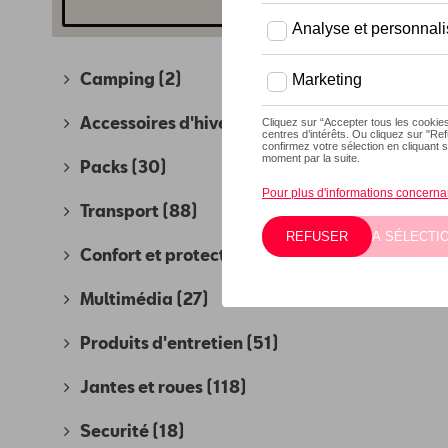
Camping
(2)
Accessoires d'hiver
(4)
Packs
(30)
Transport
(88)
Confort et protection
(280)
Multimédia
(27)
Produits d'entretien
(51)
Jantes et roues
(118)
Securité
(18)