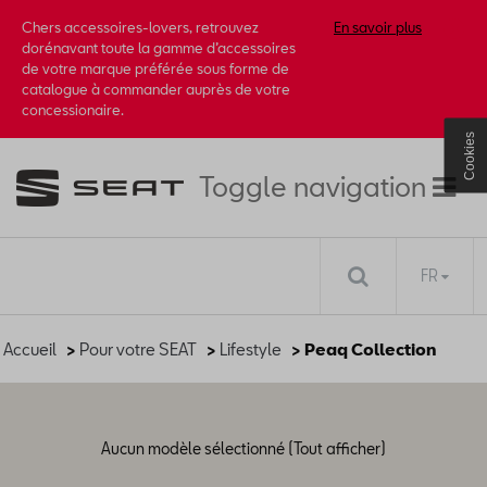
Chers accessoires-lovers, retrouvez
En savoir plus
dorénavant toute la gamme d’accessoires
de votre marque préférée sous forme de
catalogue à commander auprès de votre
concessionaire.
Cookies
Toggle navigation
FR
Accueil
>
Pour votre SEAT
>
Lifestyle
> Peaq Collection
Aucun modèle sélectionné (Tout afficher)