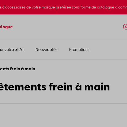
e d’accessoires de votre marque préférée sous forme de catalogue à com
alogue
ur votre SEAT
Nouveautés
Promotions
nts frein à main
êtements frein à main