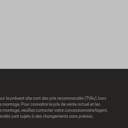
 sur le présent site sont des prix recommandés (TVAc), hors
e montage. Pour connaitre le prix de vente actuel et les
de montage, veuillez contacter votre concessionnaire/agent.
andés sont sujets à des changements sans préavis.