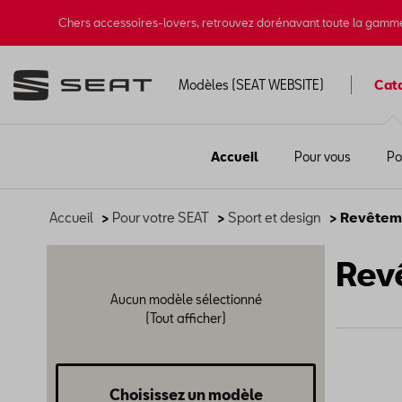
Chers accessoires-lovers, retrouvez dorénavant toute la gamm
Modèles (SEAT WEBSITE)
Cat
Accueil
Pour vous
Po
Accueil
>
Pour votre SEAT
>
Sport et design
> Revêteme
Rev
Aucun modèle sélectionné
(Tout afficher)
Choisissez un modèle