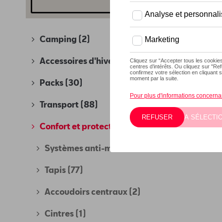
Camping
(2)
Accessoires d'hiver
(4)
Packs
(30)
Transport
(88)
Confort et protection
(280)
Systèmes anti-martre
(7)
Tapis
(77)
Accoudoirs centraux
(2)
Cintres
(1)