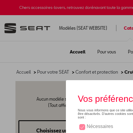
Chers accessoires-lovers, retrouvez dorénavant toute la gamm
Modèles (SEAT WEBSITE)
Cat
Accueil
Pour vous
Po
Accueil
>
Pour votre SEAT
>
Confort et protection
> Cru
Crui
Aucun modèle sélectionné
(Tout afficher)
Choisissez un modèle