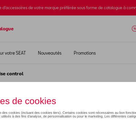
e d’accessoires de votre marque préférée sous forme de catalogue à com
alogue
ur votre SEAT
Nouveautés
Promotions
ise control
se control