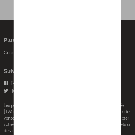
Plus d'informations
Conditions de vente
Suivez nous
Facebook
Youtube
Twitter
Instagram
Les prix affichés sur le présent site sont des prix recommandés
(TVAc), hors éventuels frais de montage. Pour connaitre le prix de
vente actuel et les éventuels frais de montage, veuillez contacter
votre concessionnaire/agent. Les prix recommandés sont sujets à
des changements sans préavis.