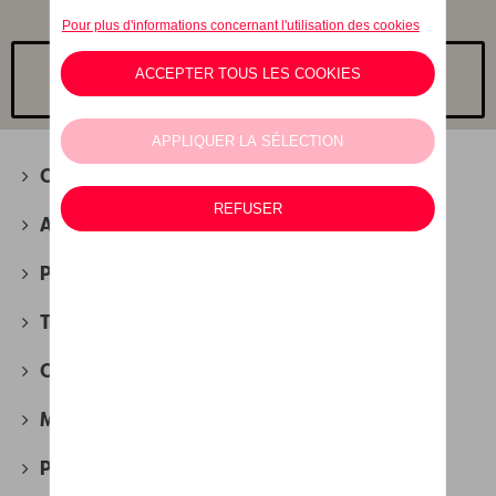
Choisissez un modèle
Camping
(2)
Accessoires d'hiver
(4)
Packs
(30)
Transport
(88)
Confort et protection
(280)
Multimédia
(27)
Produits d'entretien
(51)