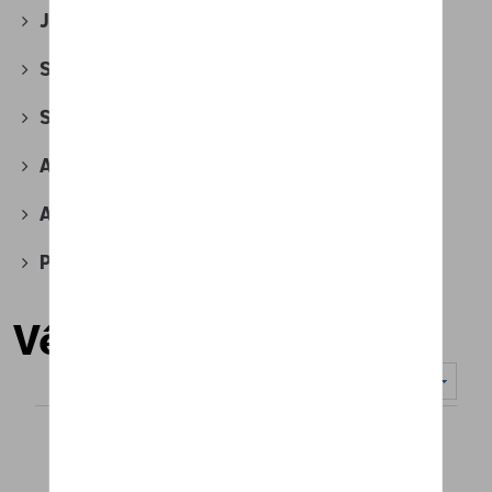
Jantes et roues
(118)
Securité
(18)
Sport et design
(44)
Accessoires divers
(6)
Accessoires pour véhicules électriques
(4)
Produits d'atelier
(2)
Vêtements
Nombre d'éléments affichés :