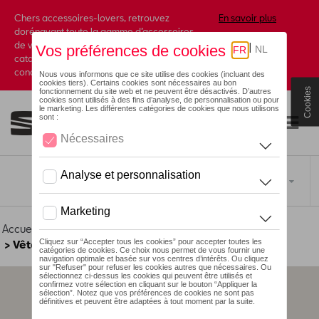
Chers accessoires-lovers, retrouvez
En savoir plus
dorénavant toute la gamme d’accessoires
de votre marque préférée sous forme de
catalogue à commander auprès de votre
concessionaire.
Cookies
Toggle navigation
FR
Accueil
>
Pour votre SEAT
>
Lifestyle
>
F1 Collection
> Vêtements
Aucun modèle sélectionné (Tout afficher)