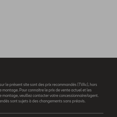
 sur le présent site sont des prix recommandés (TVAc), hors
e montage. Pour connaitre le prix de vente actuel et les
de montage, veuillez contacter votre concessionnaire/agent.
andés sont sujets à des changements sans préavis.