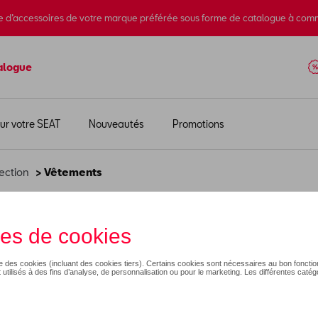
e d’accessoires de votre marque préférée sous forme de catalogue à com
alogue
ur votre SEAT
Nouveautés
Promotions
ection
> Vêtements
ements