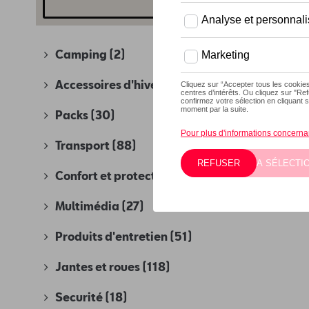
Camping
(2)
Accessoires d'hiver
(4)
Packs
(30)
Transport
(88)
Confort et protection
(280)
Multimédia
(27)
Produits d'entretien
(51)
Jantes et roues
(118)
Securité
(18)