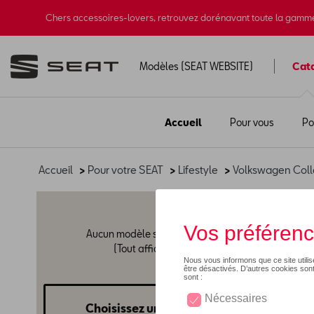
Chers accessoires-lovers, retrouvez dorénavant toute la gamm
Modèles (SEAT WEBSITE)
Cat
Accueil
Pour vous
Po
Accueil
>
Pour votre SEAT
>
Lifestyle
>
Volkswagen Coll
Vêt
Aucun modèle sélectionné
(Tout afficher)
Choisissez un modèle