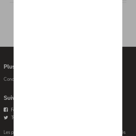
Plus d'informations
Conditions de vente
Suivez nous
Facebook
Youtube
Twitter
Instagram
Les prix affichés sur le présent site sont des prix recommandés