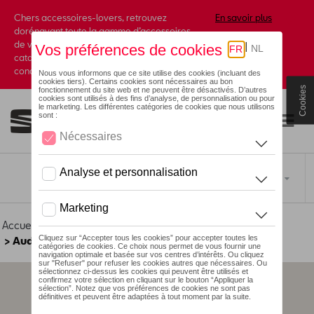
Chers accessoires-lovers, retrouvez
En savoir plus
dorénavant toute la gamme d’accessoires
de votre marque préférée sous forme de
catalogue à commander auprès de votre
concessionaire.
Cookies
Toggle navigation
FR
Accueil
>
Pour votre SEAT
>
E-mobilité
> Audi Electric Kickscooter powered by Egret
Aucun modèle sélectionné (Tout afficher)