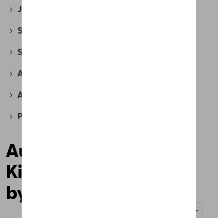
Jantes et roues
(118)
Securité
(18)
Sport et design
(44)
Accessoires divers
(6)
Accessoires pour véhicules électriques
(4)
Produits d'atelier
(2)
Audi Electric
Kickscooter powered
by Egret
Nombre d'éléments affichés :