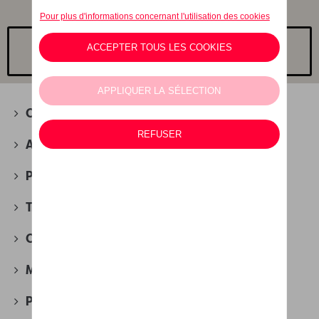
Choisissez un modèle
Camping
(2)
Accessoires d'hiver
(4)
Packs
(30)
Transport
(88)
Confort et protection
(280)
Multimédia
(27)
Produits d'entretien
(51)