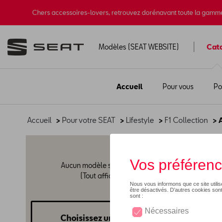
Chers accessoires-lovers, retrouvez dorénavant toute la gamm
Modèles (SEAT WEBSITE)
Cat
Accueil
Pour vous
Po
Accueil
>
Pour votre SEAT
>
Lifestyle
>
F1 Collection
> 
Acc
Aucun modèle sélectionné
(Tout afficher)
Choisissez un modèle