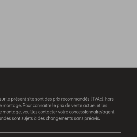
 sur le présent site sont des prix recommandés (TVAc), hors
e montage. Pour connaitre le prix de vente actuel et les
de montage, veuillez contacter votre concessionnaire/agent.
andés sont sujets à des changements sans préavis.