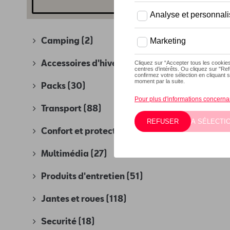
Camping
(2)
Accessoires d'hiver
(4)
Packs
(30)
Transport
(88)
Confort et protection
(280)
Multimédia
(27)
Produits d'entretien
(51)
Jantes et roues
(118)
Securité
(18)