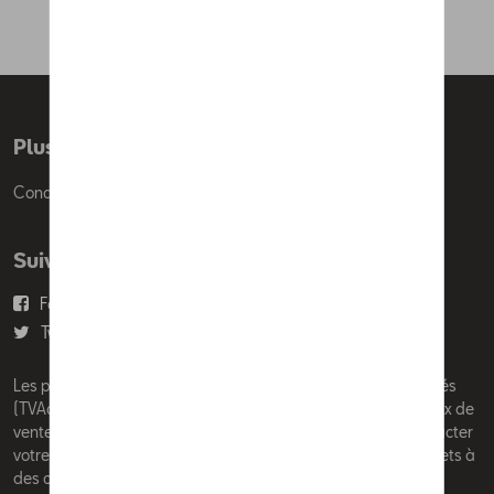
Plus d'informations
Conditions de vente
Suivez nous
Facebook
Youtube
Twitter
Instagram
Les prix affichés sur le présent site sont des prix recommandés
(TVAc), hors éventuels frais de montage. Pour connaitre le prix de
vente actuel et les éventuels frais de montage, veuillez contacter
votre concessionnaire/agent. Les prix recommandés sont sujets à
des changements sans préavis.