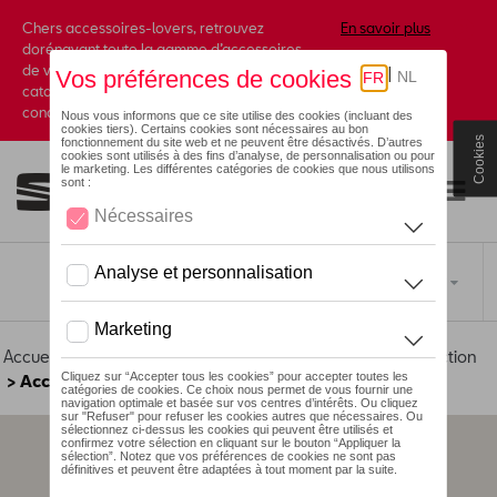
Chers accessoires-lovers, retrouvez
En savoir plus
dorénavant toute la gamme d’accessoires
de votre marque préférée sous forme de
catalogue à commander auprès de votre
concessionaire.
Cookies
Toggle navigation
FR
Accueil
>
Pour votre SEAT
>
Lifestyle
>
Motorsport Collection
> Accessoires
Aucun modèle sélectionné (Tout afficher)