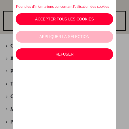
Choisissez un modèle
Camping
(2)
Accessoires d'hiver
(4)
Packs
(30)
Transport
(88)
Confort et protection
(280)
Multimédia
(27)
Produits d'entretien
(51)