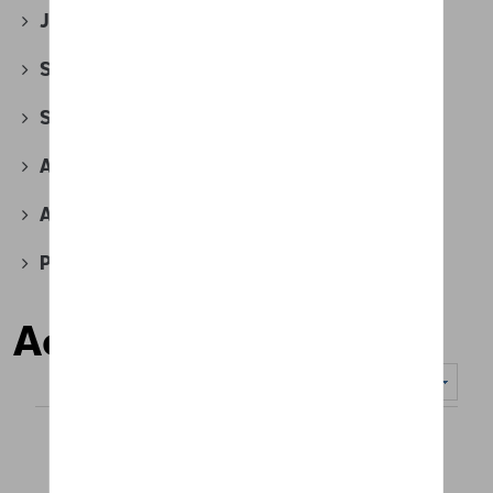
Jantes et roues
(118)
Securité
(18)
Sport et design
(44)
Accessoires divers
(6)
Accessoires pour véhicules électriques
(4)
Produits d'atelier
(2)
Accessoires
Nombre d'éléments affichés :