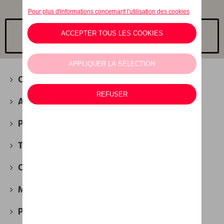
Choisissez un modèle
Camping
(2)
Accessoires d'hiver
(4)
Packs
(30)
Transport
(88)
Confort et protection
(280)
Multimédia
(27)
Produits d'entretien
(51)