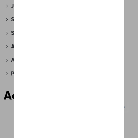
Jantes et roues
(118)
Securité
(18)
Sport et design
(44)
Accessoires divers
(6)
Accessoires pour véhicules électriques
(4)
Produits d'atelier
(2)
Accessoires
Nombre d'éléments affichés :