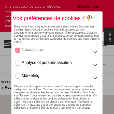
Chers accessoires-lovers, retrouvez
En savoir plus
dorénavant toute la gamme d’accessoires
de votre marque préférée sous forme de
catalogue à commander auprès de votre
concessionaire.
Cookies
Toggle navigation
FR
Accueil
>
Pour votre SEAT
>
Lifestyle
>
Lounge Collection
> Accessoires
Aucun modèle sélectionné (Tout afficher)