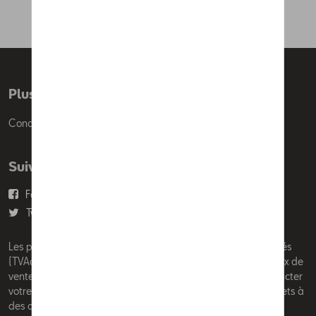
Plus d'informations
Conditions de vente
Suivez nous
Facebook
Youtube
Twitter
Instagram
Les prix affichés sur le présent site sont des prix recommandés
(TVAc), hors éventuels frais de montage. Pour connaitre le prix de
vente actuel et les éventuels frais de montage, veuillez contacter
votre concessionnaire/agent. Les prix recommandés sont sujets à
des changements sans préavis.