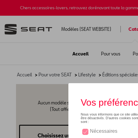
Chers accessoires-lovers, retrouvez dorénavant toute la gamm
Modèles (SEAT WEBSITE)
Cat
Accueil
Pour vous
Po
Accueil
>
Pour votre SEAT
>
Lifestyle
>
Éditions spéciale
130
Aucun modèle sélectionné
(Tout afficher)
Choisissez un modèle