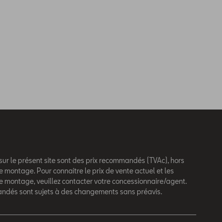
 sur le présent site sont des prix recommandés (TVAc), hors
e montage. Pour connaitre le prix de vente actuel et les
de montage, veuillez contacter votre concessionnaire/agent.
andés sont sujets à des changements sans préavis.