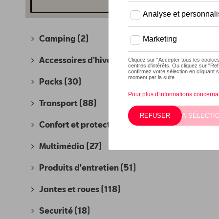
Camping
(2)
Accessoires d'hiver
(4)
Packs
(30)
Transport
(88)
Confort et protection
(280)
Multimédia
(27)
Produits d'entretien
(51)
Jantes et roues
(118)
Securité
(18)