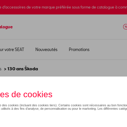
e d’accessoires de votre marque préférée sous forme de catalogue à com
alogue
ur votre SEAT
Nouveautés
Promotions
s
> 130 ans Škoda
 ans Škoda