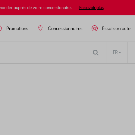
mander auprès de votre concessionaire.
En savoir plus
Promotions
Concessionnaires
Essai sur route
FR