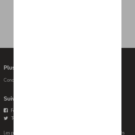
Pull à col rond CUPRA, taiga
80,01 €
Plus d'informations
Conditions de vente
Suivez nous
Facebook
Youtube
Twitter
Instagram
Les prix affichés sur le présent site sont des prix recommandés