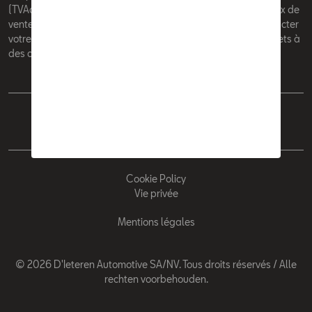
(TVAc), hors éventuels frais de montage. Pour connaitre le prix de
vente actuel et les éventuels frais de montage, veuillez contacter
votre concessionnaire/agent. Les prix recommandés sont sujets à
des changements sans préavis.
Français
Nederlands
Cookie Policy
Vie privée
Mentions légales
© 2026 D'Ieteren Automotive SA/NV. Tous droits réservés / Alle
rechten voorbehouden.