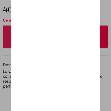
40,00 €
Ce produit n'est actuellement pas de stock
Vérifiez la disponibilité auprès de votre
concessionnaire
Description
La CUPRA Formentor 1:43 est conçue pour les vrais
collectionneurs et Fans de CUPRA. Chaque exemplaire
respire le design audacieux et l'esprit axé sur la
performance de CUPRA.