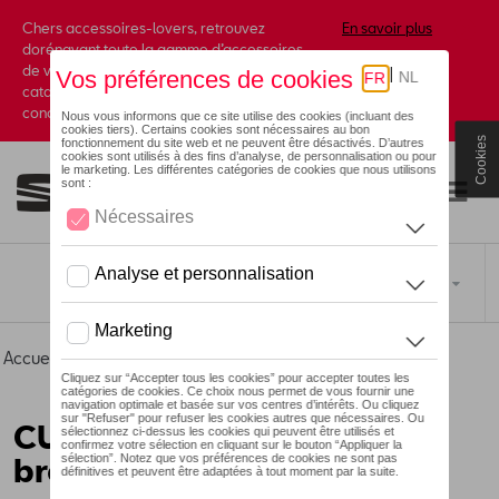
Chers accessoires-lovers, retrouvez
En savoir plus
dorénavant toute la gamme d’accessoires
de votre marque préférée sous forme de
catalogue à commander auprès de votre
concessionaire.
Cookies
Toggle navigation
FR
Accueil
>
Pour vous
>
CUPRA
>
Miniatures
> Détail
CUPRA Formentor 1:43,
bronze