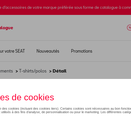
e d’accessoires de votre marque préférée sous forme de catalogue à com
alogue
ur votre SEAT
Nouveautés
Promotions
ements
>
T-shirts/polos
> Détail
- gris - XL
22,00 €