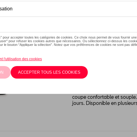
Ce produit n'est actuellement
Taille
XXL
L
M
S
Vérifiez la dispo
Description
Les t-shirts SEAT premium so
coupe confortable et souple
jours. Disponible en plusieur