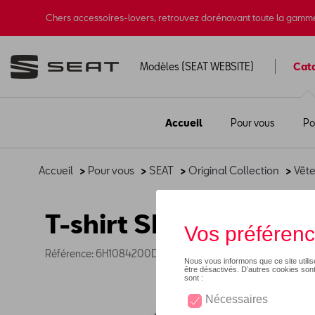
Chers accessoires-lovers, retrouvez dorénavant toute la gamm
Modèles (SEAT WEBSITE)
Cat
Accueil
Pour vous
Po
Accueil
>
Pour vous
>
SEAT
>
Original Collection
>
Vêt
T-shirt SEAT premium 
Référence: 6H1084200D KCF