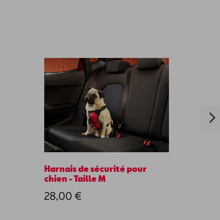
Harnais de sécurité pour
WILSO
chien - Taille M
padel
28,00 €
120,0