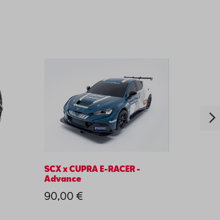
SCX x CUPRA E-RACER -
Moulu
Advance
argen
90,00 €
175,9