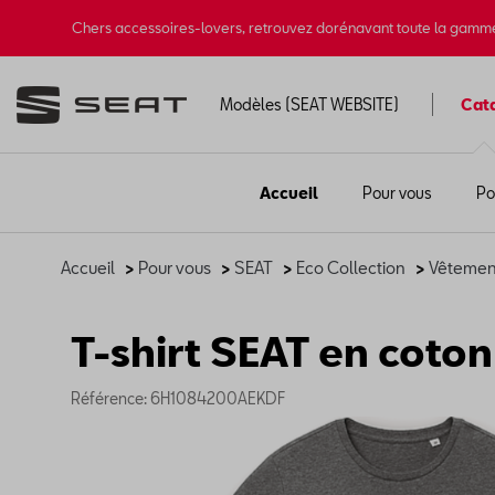
Chers accessoires-lovers, retrouvez dorénavant toute la gamm
Modèles (SEAT WEBSITE)
Cat
Accueil
Pour vous
Po
Accueil
>
Pour vous
>
SEAT
>
Eco Collection
>
Vêtemen
T-shirt SEAT en coton 
Référence: 6H1084200AEKDF