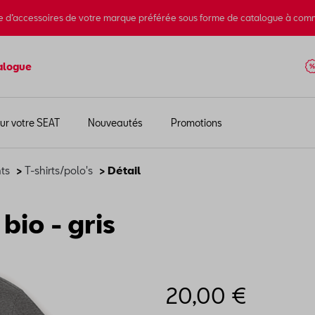
e d’accessoires de votre marque préférée sous forme de catalogue à com
alogue
ur votre SEAT
Nouveautés
Promotions
ts
>
T-shirts/polo's
> Détail
bio - gris
20,00 €