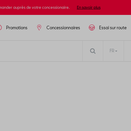
mander auprès de votre concessionaire.
En savoir plus
Promotions
Concessionnaires
Essai sur route
FR