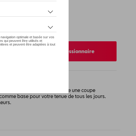
 pas de stock
S
nibilité auprès de votre concessionnaire
qués en coton LYCRA®, qui assure une coupe
l comme base pour votre tenue de tous les jours.
leurs.