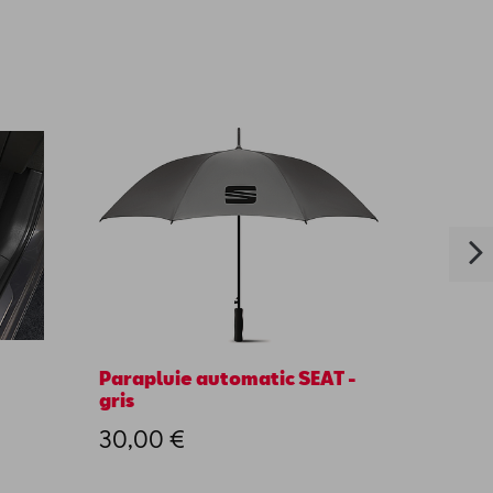
Parapluie automatic SEAT -
Tablet
gris
coffre
30,00 €
85,0