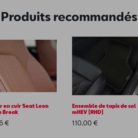
Produits recommandés
r en cuir Seat Leon
Ensemble de tapis de sol
 Break
mHEV (RHD)
6 €
110,00 €