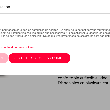
Ce produit n'est actuellement
Taille
XXL
XL
L
M
Vérifiez la dispo
Description
Les t-shirts SEAT sont fabri
confortable et flexible. Idéa
Disponibles en plusieurs cou