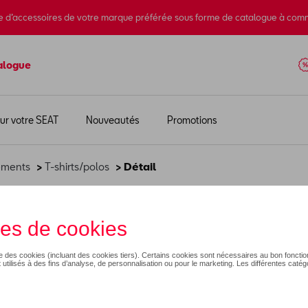
e d’accessoires de votre marque préférée sous forme de catalogue à com
alogue
ur votre SEAT
Nouveautés
Promotions
ements
>
T-shirts/polos
> Détail
15,00 €