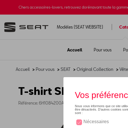
Chers accessoires-lovers, retrouvez dorénavant toute la gamm
Modèles (SEAT WEBSITE)
Cat
Accueil
Pour vous
Po
Accueil
>
Pour vous
>
SEAT
>
Original Collection
>
Vêt
T-shirt SEAT - gris
Référence: 6H1084200AEKAF