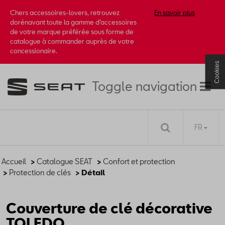
Chers accessoires-lovers, retrouvez
En savoir plus
dorénavant toute la gamme d’accessoires
de votre marque préférée sous forme de
catalogue à commander auprès de votre
concessionaire.
Cookies
Toggle navigation
FR
Accueil
>
Catalogue SEAT
>
Confort et protection
>
Protection de clés
> Détail
Couverture de clé décorative
TOLEDO