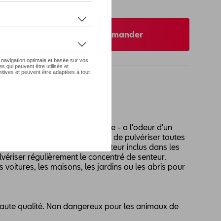
re concessionnaire pour commander
oncentré de parfum
riser. Concentré à effet durable - a l'odeur d'un
martre. Il n'est pas nécessaire de pulvériser toutes
fit de fixer les réservoirs de senteur inclus dans les
lvériser régulièrement le concentré de senteur.
es voitures, les maisons, les jardins ou les abris pour
 haute qualité. Non dangereux pour les animaux de