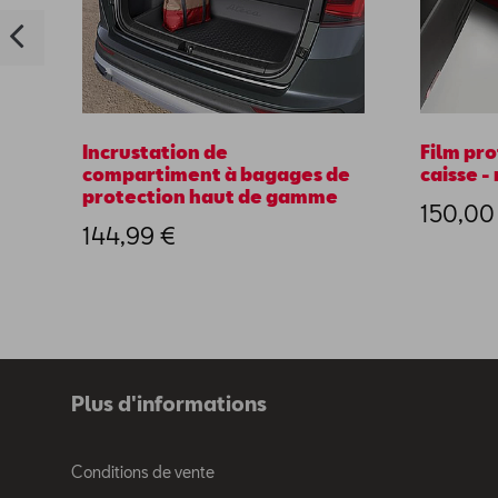
Incrustation de
Film pr
compartiment à bagages de
caisse -
protection haut de gamme
150,00
144,99 €
Plus d'informations
Conditions de vente