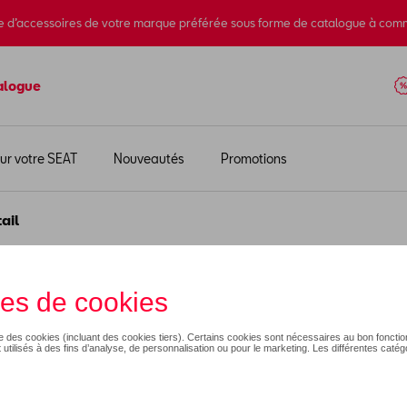
e d’accessoires de votre marque préférée sous forme de catalogue à com
alogue
ur votre SEAT
Nouveautés
Promotions
ail
22,99 €