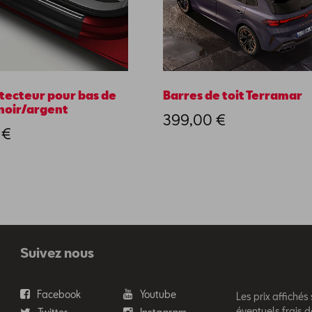
otecteur pour bas de
Barres de toit Terramar
 noir/argent
399,00 €
 €
Suivez nous
Facebook
Youtube
Les prix affichés
éventuels frais d