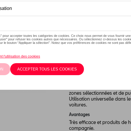
En stock
Contactez vot
Introduction
Puissant ingrédient actif - c
Description
Répulsif pour martres à pulvé
dangereux prédateur pour la 
les parties vulnérables. Il suf
zones sélectionnées et de pu
Utilisation universelle dans l
voitures.
Avantages
Très efficace et produits de
compagnie.