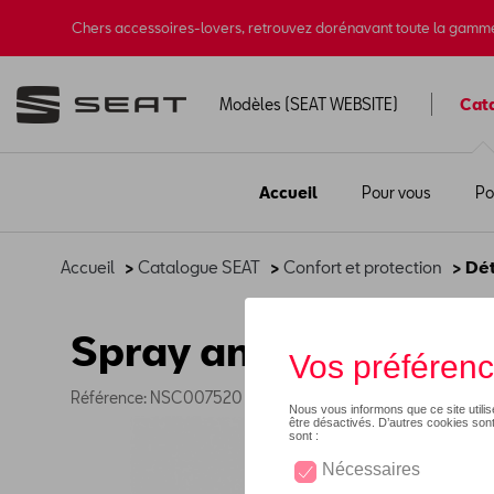
Chers accessoires-lovers, retrouvez dorénavant toute la gamm
Modèles (SEAT WEBSITE)
Cat
Accueil
Pour vous
Po
Accueil
>
Catalogue SEAT
>
Confort et protection
> Dét
Spray anti-martres
Référence: NSC007520