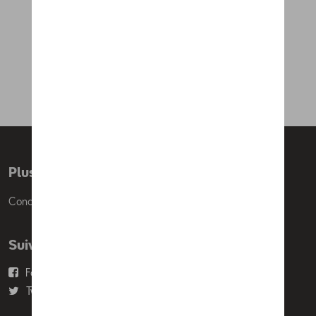
Film de protection de pare-
chocs arrière
52,01 €
Plus d'informations
Conditions de vente
Suivez nous
Facebook
Youtube
Twitter
Instagram