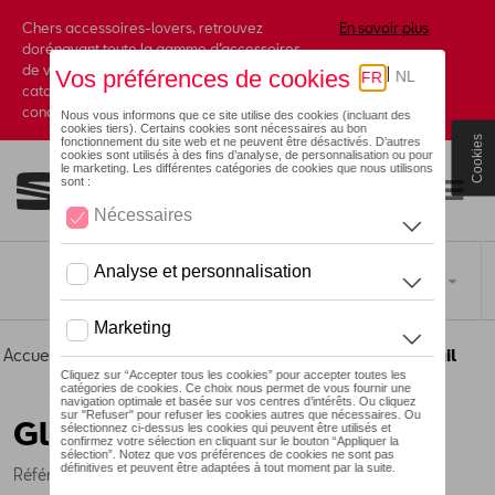
Chers accessoires-lovers, retrouvez
En savoir plus
dorénavant toute la gamme d’accessoires
de votre marque préférée sous forme de
catalogue à commander auprès de votre
concessionaire.
Cookies
Toggle navigation
FR
Accueil
>
Catalogue SEAT
>
Camping
>
Intérieur
> Détail
Glacière Coolfun SCT 26
Référence: DMT9600000485