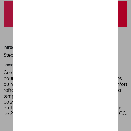
Contactez votre concessionnaire pour
commander
Introduction
Step into the dometic world
Description
Ce refroidisseur thermoélectrique de qualité est idéal
pour les trajets en voiture, le camping, les pique-niques
ou même au bureau. Pratique et portable pour un confort
rafraîchissant ! Refroidit jusqu'à 18 °C en dessous de la
température ambiante. La poignée de transport
polyvalente sert à soutenir ou verrouiller le couvercle.
Port USB pour charger les appareils mobiles. Capacité
de 25 l pouvant contenir des bouteilles de 2 l. 12/24 V CC.