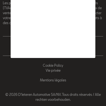
Les prix affichés sur le présent site sont des prix recommandés
(TVAc), hors éventuels frais de montage. Pour connaitre le prix de
vente actuel et les éventuels frais de montage, veuillez contacter
votre concessionnaire/agent. Les prix recommandés sont sujets à
des changements sans préavis.
Français
Nederlands
Cookie Policy
Vie privée
Mentions légales
© 2026 D'Ieteren Automotive SA/NV. Tous droits réservés / Alle
rechten voorbehouden.